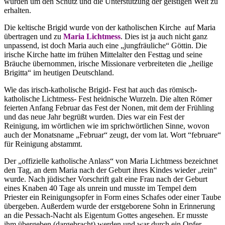
wurden um den Schutz und die Unterstützung der geistigen Welt zu
erhalten.
Die keltische Brigid wurde von der katholischen Kirche auf Maria
übertragen und zu
Maria Lichtmess
. Dies ist ja auch nicht ganz
unpassend, ist doch Maria auch eine „jungfräuliche“ Göttin. Die
irische Kirche hatte im frühen Mittelalter den Festtag und seine
Bräuche übernommen, irische Missionare verbreiteten die „heilige
Brigitta“ im heutigen Deutschland.
Wie das irisch-katholische Brigid- Fest hat auch das römisch-
katholische Lichtmess- Fest heidnische Wurzeln. Die alten Römer
feierten Anfang Februar das Fest der Nonen, mit dem der Frühling
und das neue Jahr begrüßt wurden. Dies war ein Fest der
Reinigung, im wörtlichen wie im sprichwörtlichen Sinne, wovon
auch der Monatsname „Februar“ zeugt, der vom lat. Wort “februare“
für Reinigung abstammt.
Der „offizielle katholische Anlass“ von Maria Lichtmess bezeichnet
den Tag, an dem Maria nach der Geburt ihres Kindes wieder „rein“
wurde. Nach jüdischer Vorschrift galt eine Frau nach der Geburt
eines Knaben 40 Tage als unrein und musste im Tempel dem
Priester ein Reinigungsopfer in Form eines Schafes oder einer Taube
übergeben. Außerdem wurde der erstgeborene Sohn in Erinnerung
an die Pessach-Nacht als Eigentum Gottes angesehen. Er musste
ihm übergeben (dargebracht) werden und war durch ein Opfer