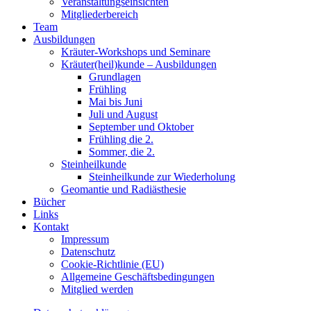
Veranstaltungseinsichten
Mitgliederbereich
Team
Ausbildungen
Kräuter-Workshops und Seminare
Kräuter(heil)kunde – Ausbildungen
Grundlagen
Frühling
Mai bis Juni
Juli und August
September und Oktober
Frühling die 2.
Sommer, die 2.
Steinheilkunde
Steinheilkunde zur Wiederholung
Geomantie und Radiästhesie
Bücher
Links
Kontakt
Impressum
Datenschutz
Cookie-Richtlinie (EU)
Allgemeine Geschäftsbedingungen
Mitglied werden