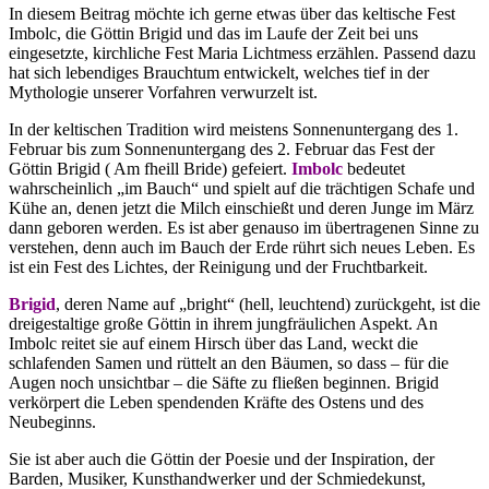
In diesem Beitrag möchte ich gerne etwas über das keltische Fest
Imbolc, die Göttin Brigid und das im Laufe der Zeit bei uns
eingesetzte, kirchliche Fest Maria Lichtmess erzählen. Passend dazu
hat sich lebendiges Brauchtum entwickelt, welches tief in der
Mythologie unserer Vorfahren verwurzelt ist.
In der keltischen Tradition wird meistens Sonnenuntergang des 1.
Februar bis zum Sonnenuntergang des 2. Februar das Fest der
Göttin Brigid ( Am fheill Bride) gefeiert.
Imbolc
bedeutet
wahrscheinlich „im Bauch“ und spielt auf die trächtigen Schafe und
Kühe an, denen jetzt die Milch einschießt und deren Junge im März
dann geboren werden. Es ist aber genauso im übertragenen Sinne zu
verstehen, denn auch im Bauch der Erde rührt sich neues Leben. Es
ist ein Fest des Lichtes, der Reinigung und der Fruchtbarkeit.
Brigid
, deren Name auf „bright“ (hell, leuchtend) zurückgeht, ist die
dreigestaltige große Göttin in ihrem jungfräulichen Aspekt. An
Imbolc reitet sie auf einem Hirsch über das Land, weckt die
schlafenden Samen und rüttelt an den Bäumen, so dass – für die
Augen noch unsichtbar – die Säfte zu fließen beginnen. Brigid
verkörpert die Leben spendenden Kräfte des Ostens und des
Neubeginns.
Sie ist aber auch die Göttin der Poesie und der Inspiration, der
Barden, Musiker, Kunsthandwerker und der Schmiedekunst,