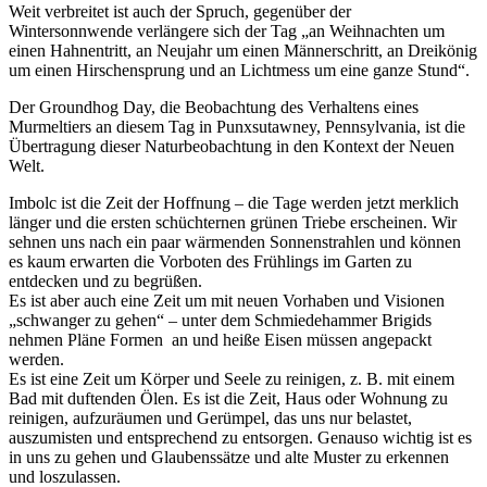
Weit verbreitet ist auch der Spruch, gegenüber der
Wintersonnwende verlängere sich der Tag „an Weihnachten um
einen Hahnentritt, an Neujahr um einen Männerschritt, an Dreikönig
um einen Hirschensprung und an Lichtmess um eine ganze Stund“.
Der Groundhog Day, die Beobachtung des Verhaltens eines
Murmeltiers an diesem Tag in Punxsutawney, Pennsylvania, ist die
Übertragung dieser Naturbeobachtung in den Kontext der Neuen
Welt.
Imbolc ist die Zeit der Hoffnung – die Tage werden jetzt merklich
länger und die ersten schüchternen grünen Triebe erscheinen. Wir
sehnen uns nach ein paar wärmenden Sonnenstrahlen und können
es kaum erwarten die Vorboten des Frühlings im Garten zu
entdecken und zu begrüßen.
Es ist aber auch eine Zeit um mit neuen Vorhaben und Visionen
„schwanger zu gehen“ – unter dem Schmiedehammer Brigids
nehmen Pläne Formen an und heiße Eisen müssen angepackt
werden.
Es ist eine Zeit um Körper und Seele zu reinigen, z. B. mit einem
Bad mit duftenden Ölen. Es ist die Zeit, Haus oder Wohnung zu
reinigen, aufzuräumen und Gerümpel, das uns nur belastet,
auszumisten und entsprechend zu entsorgen. Genauso wichtig ist es
in uns zu gehen und Glaubenssätze und alte Muster zu erkennen
und loszulassen.