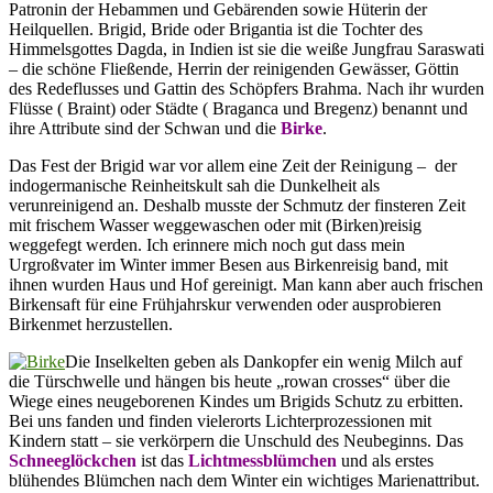
Patronin der Hebammen und Gebärenden sowie Hüterin der
Heilquellen. Brigid, Bride oder Brigantia ist die Tochter des
Himmelsgottes Dagda, in Indien ist sie die weiße Jungfrau Saraswati
– die schöne Fließende, Herrin der reinigenden Gewässer, Göttin
des Redeflusses und Gattin des Schöpfers Brahma. Nach ihr wurden
Flüsse ( Braint) oder Städte ( Braganca und Bregenz) benannt und
ihre Attribute sind der Schwan und die
Birke
.
Das Fest der Brigid war vor allem eine Zeit der Reinigung – der
indogermanische Reinheitskult sah die Dunkelheit als
verunreinigend an. Deshalb musste der Schmutz der finsteren Zeit
mit frischem Wasser weggewaschen oder mit (Birken)reisig
weggefegt werden. Ich erinnere mich noch gut dass mein
Urgroßvater im Winter immer Besen aus Birkenreisig band, mit
ihnen wurden Haus und Hof gereinigt. Man kann aber auch frischen
Birkensaft für eine Frühjahrskur verwenden oder ausprobieren
Birkenmet herzustellen.
Die Inselkelten geben als Dankopfer ein wenig Milch auf
die Türschwelle und hängen bis heute „rowan crosses“ über die
Wiege eines neugeborenen Kindes um Brigids Schutz zu erbitten.
Bei uns fanden und finden vielerorts Lichterprozessionen mit
Kindern statt – sie verkörpern die Unschuld des Neubeginns. Das
Schneeglöckchen
ist das
Lichtmessblümchen
und als erstes
blühendes Blümchen nach dem Winter ein wichtiges Marienattribut.