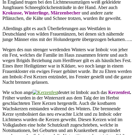
In England trugen bei den Lichtmessumzügen weiß gekleidete
Jungfrauen Schneeglöckchensträuße in der Hand. Aber auch
Krokusse, Winterlinge, Märzenbecher
und andere zarte
Pflänzchen, die Kälte und Schnee trotzen, wurden ihr geweiht.
Allerdings gibt es auch Überlieferungen aus Westfalen in
Deutschland von wilden Frauentänzen, bei denen sich nähernde
junge Männer eins mit der Holundergerte übergezogen bekamen…..
Wegen des nun strenger werdenden Winters war Imbolc von jeher
ein Fest, welches die Familie im Haus zusammen feierte und auch
wegen Brigids Beziehung zum Herdfeuer gilt es als häusliches Fest.
Eines ihrer Heiligtümer war in Kildare, wo noch lange in einem
Frauenkloster ein ewiges Feuer gehütet wurde. Ihr zu Ehren werden
am Imbolc-Fest Kerzen entzündet, ins Fenster gestellt und die ganze
Nacht brennen gelassen.
Wie schon ange
deutet ist Imbolc auch das
Kerzenfest
.
Früher wurden in der Winterszeit aus dem Talg der im Herbst
geschlachteten Tiere Kerzen hergestellt. Auch die kostbaren
Wachskerzen entstanden während des Winters. Die brennende
Kerze symbolisiert das neu erwachte Licht und zu Imbolc oder
Lichtmess wurden die Kerzen geweiht. Diesen Kerzen wird im
Volkglauben eine hohe Schutzkraft zugeschrieben, welche in
Notsituationen, bei Geburten und am Krankenbett angezündet