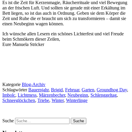
Es ist die Zeit für Kerzenmagie, Räucherrituale und viel Bewegung
an der frischen Luft. Und sollten sie gerade mit einer Erkältung im
Bett liegen, so ist das auch in Ordnung. Geben sie dem Körper die
Zeit und Ruhe die er braucht um sich zu transformieren – damit sie
einen Neubeginn wagen können.
Ich wünsche allen Lesern ein schönes Lichterfest und viel Freude
beim Schmökern dieser Zeilen,
Eure Manuela Stricker
Kategorie
Blog-Archiv
Schlagwörter
Bauernjahr
,
Brigid
,
Februar
,
Garten
,
Groundhog Day
,
Imbolc
,
Lichtmess
,
Märzenbecher
,
Neubeginn
,
Schlenggeltag
,
Schneeglöckchen
,
Triebe
,
Winter
,
Winterlinge
Suche