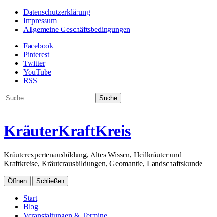
Datenschutzerklärung
Impressum
Allgemeine Geschäftsbedingungen
Facebook
Pinterest
Twitter
YouTube
RSS
Suche
KräuterKraftKreis
Kräuterexpertenausbildung, Altes Wissen, Heilkräuter und
Kraftkreise, Kräuterausbildungen, Geomantie, Landschaftskunde
Öffnen
Schließen
Start
Blog
Veranstaltungen & Termine