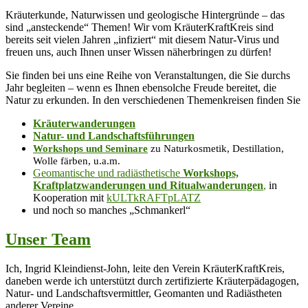
Kräuterkunde, Naturwissen und geologische Hintergründe – das
sind „ansteckende“ Themen! Wir vom KräuterKraftKreis sind
bereits seit vielen Jahren „infiziert“ mit diesem Natur-Virus und
freuen uns, auch Ihnen unser Wissen näherbringen zu dürfen!
Sie finden bei uns eine Reihe von Veranstaltungen, die Sie durchs
Jahr begleiten – wenn es Ihnen ebensolche Freude bereitet, die
Natur zu erkunden. In den verschiedenen Themenkreisen finden Sie
Kräuterwanderungen
Natur- und Landschaftsführungen
Workshops und Seminare
zu Naturkosmetik, Destillation,
Wolle färben, u.a.m.
Geomantische und radiästhetische
Workshops,
Kraftplatzwanderungen und Ritualwanderungen
,
in
Kooperation mit
kULTkRAFTpLATZ
und noch so manches „Schmankerl“
Unser Team
Ich, Ingrid Kleindienst-John, leite den Verein KräuterKraftKreis,
daneben werde ich unterstützt durch zertifizierte Kräuterpädagogen,
Natur- und Landschaftsvermittler, Geomanten und Radiästheten
anderer Vereine.