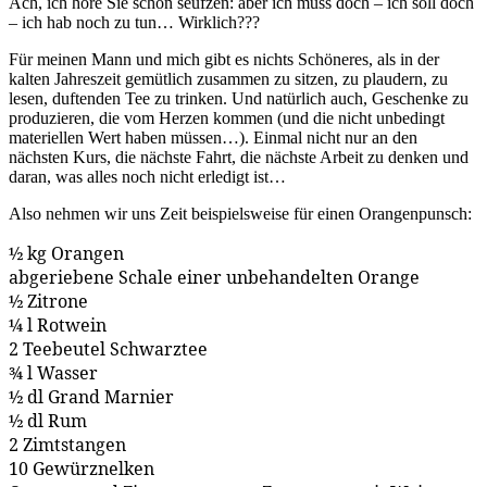
Ach, ich höre Sie schon seufzen: aber ich muss doch – ich soll doch
– ich hab noch zu tun… Wirklich???
Für meinen Mann und mich gibt es nichts Schöneres, als in der
kalten Jahreszeit gemütlich zusammen zu sitzen, zu plaudern, zu
lesen, duftenden Tee zu trinken. Und natürlich auch, Geschenke zu
produzieren, die vom Herzen kommen (und die nicht unbedingt
materiellen Wert haben müssen…). Einmal nicht nur an den
nächsten Kurs, die nächste Fahrt, die nächste Arbeit zu denken und
daran, was alles noch nicht erledigt ist…
Also nehmen wir uns Zeit beispielsweise für einen Orangenpunsch:
½ kg Orangen
abgeriebene Schale einer unbehandelten Orange
½ Zitrone
¼ l Rotwein
2 Teebeutel Schwarztee
¾ l Wasser
½ dl Grand Marnier
½ dl Rum
2 Zimtstangen
10 Gewürznelken