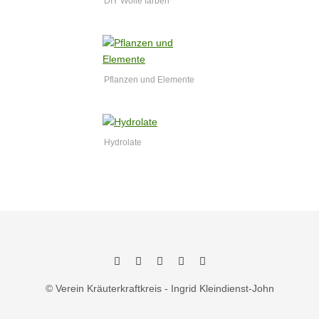
DIY Wolle färben
Pflanzen und Elemente
Hydrolate
Facebook
Pinterest
Twitter
YouTube
RSS
© Verein Kräuterkraftkreis - Ingrid Kleindienst-John