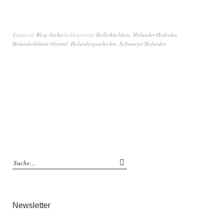
Kategorie
Blog-Archiv
Schlagwörter
Hollerküchlein
,
Holunder-Hydrolat
,
Holunderblüten-Oxymel
,
Holundergeschichte
,
Schwarzer Holunder
Newsletter