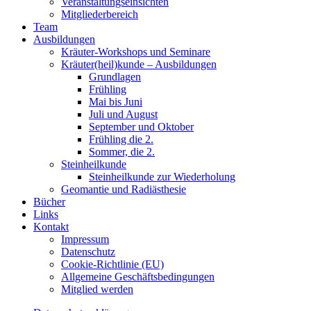
Veranstaltungseinsichten
Mitgliederbereich
Team
Ausbildungen
Kräuter-Workshops und Seminare
Kräuter(heil)kunde – Ausbildungen
Grundlagen
Frühling
Mai bis Juni
Juli und August
September und Oktober
Frühling die 2.
Sommer, die 2.
Steinheilkunde
Steinheilkunde zur Wiederholung
Geomantie und Radiästhesie
Bücher
Links
Kontakt
Impressum
Datenschutz
Cookie-Richtlinie (EU)
Allgemeine Geschäftsbedingungen
Mitglied werden