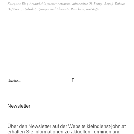
Kategorie
Blog-Archiv
Schlagwörter
Artemisia
,
ätherisches Öl
,
Beifuß
,
Beifuß-Tinktur
,
Duftkissen
,
Hydrolat
,
Pflanzen und Elemente
,
Räuchern
,
wirkstoffe
Newsletter
Über den Newsletter auf der Website kleindienst-john.at
erhalten Sie Informationen zu aktuellen Terminen und