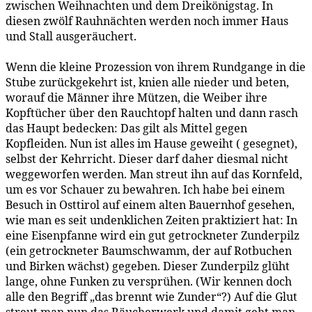
zwischen Weihnachten und dem Dreikönigstag. In
diesen zwölf Rauhnächten werden noch immer Haus
und Stall ausgeräuchert.
Wenn die kleine Prozession von ihrem Rundgange in die
Stube zurückgekehrt ist, knien alle nieder und beten,
worauf die Männer ihre Mützen, die Weiber ihre
Kopftücher über den Rauchtopf halten und dann rasch
das Haupt bedecken: Das gilt als Mittel gegen
Kopfleiden. Nun ist alles im Hause geweiht ( gesegnet),
selbst der Kehrricht. Dieser darf daher diesmal nicht
weggeworfen werden. Man streut ihn auf das Kornfeld,
um es vor Schauer zu bewahren. Ich habe bei einem
Besuch in Osttirol auf einem alten Bauernhof gesehen,
wie man es seit undenklichen Zeiten praktiziert hat: In
eine Eisenpfanne wird ein gut getrockneter Zunderpilz
(ein getrockneter Baumschwamm, der auf Rotbuchen
und Birken wächst) gegeben. Dieser Zunderpilz glüht
lange, ohne Funken zu versprühen. (Wir kennen doch
alle den Begriff „das brennt wie Zunder“?) Auf die Glut
streut man nun das Räucherwerk und damit geht man