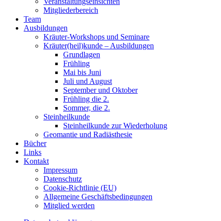
Veranstaltungseinsichten
Mitgliederbereich
Team
Ausbildungen
Kräuter-Workshops und Seminare
Kräuter(heil)kunde – Ausbildungen
Grundlagen
Frühling
Mai bis Juni
Juli und August
September und Oktober
Frühling die 2.
Sommer, die 2.
Steinheilkunde
Steinheilkunde zur Wiederholung
Geomantie und Radiästhesie
Bücher
Links
Kontakt
Impressum
Datenschutz
Cookie-Richtlinie (EU)
Allgemeine Geschäftsbedingungen
Mitglied werden