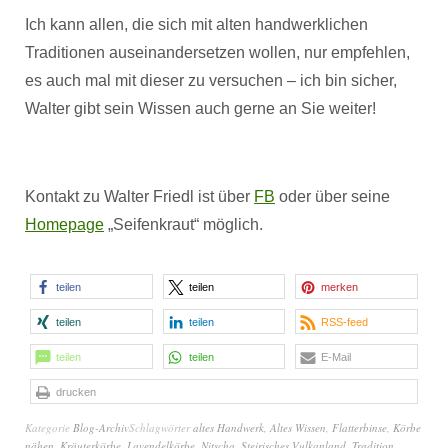
Ich kann allen, die sich mit alten handwerklichen
Traditionen auseinandersetzen wollen, nur empfehlen,
es auch mal mit dieser zu versuchen – ich bin sicher,
Walter gibt sein Wissen auch gerne an Sie weiter!
Kontakt zu Walter Friedl ist über
FB
oder über seine
Homepage
„Seifenkraut“ möglich.
teilen
teilen
merken
teilen
teilen
RSS-feed
teilen
teilen
E-Mail
drucken
Kategorie
Blog-Archiv
Schlagwörter
altes Handwerk
,
Altes Wissen
,
Flatterbinse
,
Körbe
nähen
,
Kräuterkörbe
,
Lavendelkörbe
,
Nitscha
,
Steirisches Vulkanland
,
Tradition