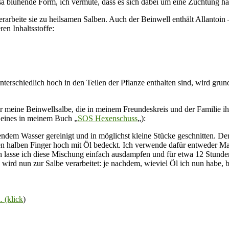
sa blühende Form, ich vermute, dass es sich dabei um eine Züchtung ha
rarbeite sie zu heilsamen Salben. Auch der Beinwell enthält Allantoin 
en Inhaltsstoffe:
 unterschiedlich hoch in den Teilen der Pflanze enthalten sind, wird g
für meine Beinwellsalbe, die in meinem Freundeskreis und der Familie 
h eines in meinem Buch „
SOS Hexenschuss
„):
ßendem Wasser gereinigt und in möglichst kleine Stücke geschnitten. De
nen halben Finger hoch mit Öl bedeckt. Ich verwende dafür entweder M
 lasse ich diese Mischung einfach ausdampfen und für etwa 12 Stunden
 wird nun zur Salbe verarbeitet: je nachdem, wieviel Öl ich nun habe
 (klick
)