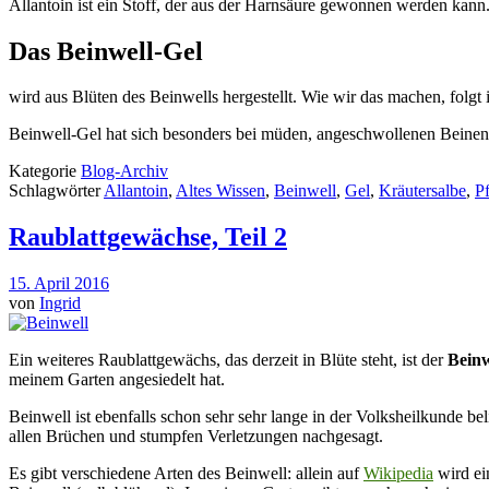
Allantoin ist ein Stoff, der aus der Harnsäure gewonnen werden kann.
Das Beinwell-Gel
wird aus Blüten des Beinwells hergestellt. Wie wir das machen, folg
Beinwell-Gel hat sich besonders bei müden, angeschwollenen Beine
Kategorie
Blog-Archiv
Schlagwörter
Allantoin
,
Altes Wissen
,
Beinwell
,
Gel
,
Kräutersalbe
,
Pf
Raublattgewächse, Teil 2
15. April 2016
von
Ingrid
Ein weiteres Raublattgewächs, das derzeit in Blüte steht, ist der
Beinw
meinem Garten angesiedelt hat.
Beinwell ist ebenfalls schon sehr sehr lange in der Volksheilkunde be
allen Brüchen und stumpfen Verletzungen nachgesagt.
Es gibt verschiedene Arten des Beinwell: allein auf
Wikipedia
wird ei