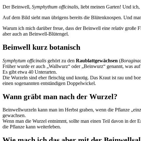
Der Beinwell,
Symphythum officinalis
, liebt meinen Garten! Und ich,
Auf dem Bild sieht man übrigens bereits die Blütenknospen. Und man
Warum ich mich darüber freue, dass der Beinwell eine relativ große Fl
aber auch an Beinwell-Blütengel.
Beinwell kurz botanisch
Symphytum officinalis
gehört zu den
Raublattgewächsen
(
Boragina
Früher wurde er auch „Wallwurz“ oder „Beinwurz“ genannt, was auf
Es gibt etwa 40 Unterarten.
Die Wurzeln sind eher fleischig und knotig. Das Kraut ist rau und bor
einen sogenannten entständigen Doppelwickel.
Wann gräbt man nach der Wurzel?
Beinwellwurzeln kann man im Herbst graben, wenn die Pflanze „einzie
gewachsen.
Wenn man die Wurzel entnimmt, sollte man einen Teil davon in der E
die Pflanze kann weiterleben.
Wie mach ich das aber mit der Beinwellsa