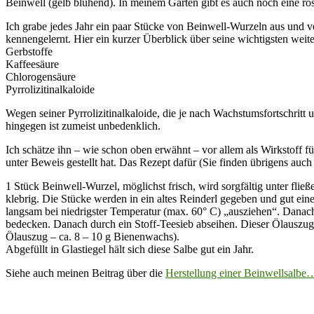
Beinwell (gelb blühend). In meinem Garten gibt es auch noch eine ro
Ich grabe jedes Jahr ein paar Stücke von Beinwell-Wurzeln aus und ve
kennengelernt. Hier ein kurzer Überblick über seine wichtigsten weiter
Gerbstoffe
Kaffeesäure
Chlorogensäure
Pyrrolizitinalkaloide
Wegen seiner Pyrrolizitinalkaloide, die je nach Wachstumsfortschritt
hingegen ist zumeist unbedenklich.
Ich schätze ihn – wie schon oben erwähnt – vor allem als Wirkstoff 
unter Beweis gestellt hat. Das Rezept dafür (Sie finden übrigens auc
1 Stück Beinwell-Wurzel, möglichst frisch, wird sorgfältig unter flie
klebrig. Die Stücke werden in ein altes Reinderl gegeben und gut ei
langsam bei niedrigster Temperatur (max. 60° C) „ausziehen“. Danach
bedecken. Danach durch ein Stoff-Teesieb abseihen. Dieser Ölauszug
Ölauszug – ca. 8 – 10 g Bienenwachs).
Abgefüllt in Glastiegel hält sich diese Salbe gut ein Jahr.
Siehe auch meinen Beitrag über die
Herstellung einer Beinwellsalbe…