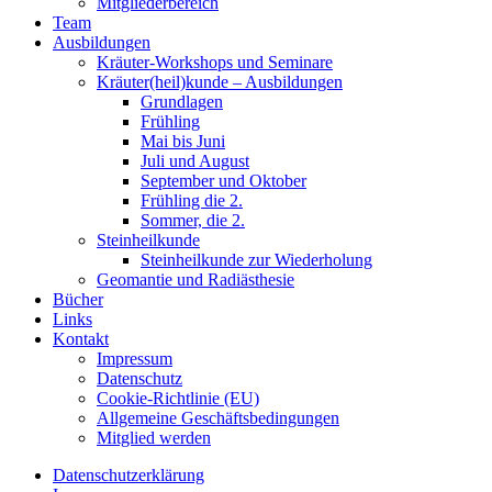
Mitgliederbereich
Team
Ausbildungen
Kräuter-Workshops und Seminare
Kräuter(heil)kunde – Ausbildungen
Grundlagen
Frühling
Mai bis Juni
Juli und August
September und Oktober
Frühling die 2.
Sommer, die 2.
Steinheilkunde
Steinheilkunde zur Wiederholung
Geomantie und Radiästhesie
Bücher
Links
Kontakt
Impressum
Datenschutz
Cookie-Richtlinie (EU)
Allgemeine Geschäftsbedingungen
Mitglied werden
Datenschutzerklärung